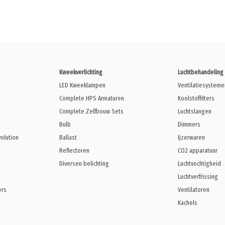
Kweekverlichting
Luchtbehandeling
LED Kweeklampen
Ventilatiesysteme
Complete HPS Armaturen
Koolstoffilters
Complete Zelfbouw Sets
Luchtslangen
Bulb
Dimmers
volution
Ballast
Ijzerwaren
Reflectoren
CO2 apparatuur
Diversen belichting
Luchtvochtigheid
Luchtverfrissing
ers
Ventilatoren
Kachels