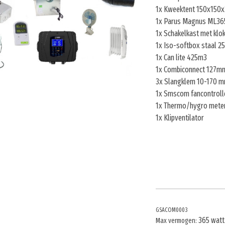
1x Kweektent 150x150
1x Parus Magnus ML36
1x Schakelkast met klo
1x Iso-softbox staal 
1x Can lite 425m3
1x Combiconnect 127mm
3x Slangklem 10-170 
1x Smscom fancontroll
1x Thermo/hygro mete
1x Klipventilator
GSACOM0003
365 watt
Max vermogen: