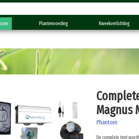
Gratis verzending vanaf €150,-
ssen
Plantenvoeding
Kweekverlichting
Complete
Magnus 
Phantom
De complete tent wordt