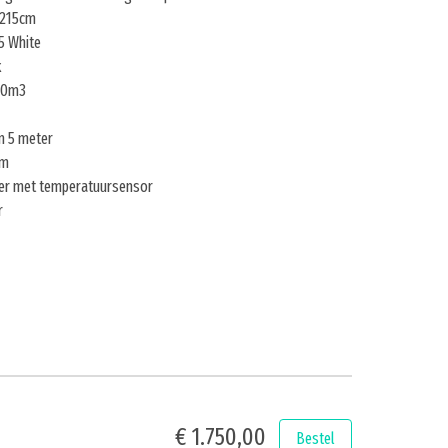
x215cm
5 White
k
250m3
 5 meter
mm
er met temperatuursensor
r
€ 1.750,00
Bestel