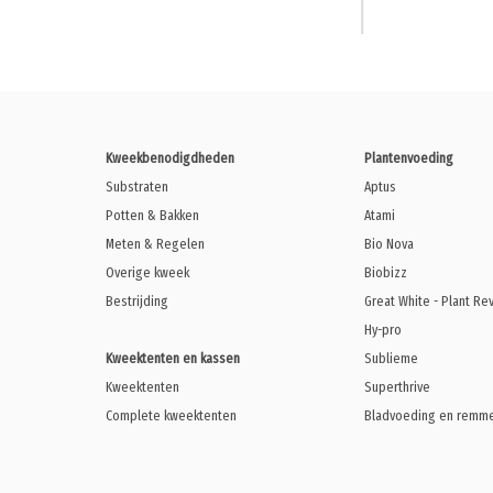
Kweekbenodigdheden
Plantenvoeding
Substraten
Aptus
Potten & Bakken
Atami
Meten & Regelen
Bio Nova
Overige kweek
Biobizz
Bestrijding
Great White - Plant Re
Hy-pro
Kweektenten en kassen
Sublieme
Kweektenten
Superthrive
Complete kweektenten
Bladvoeding en remm