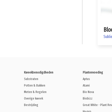
Blo
Subli
Kweekbenodigdheden
Plantenvoeding
Substraten
Aptus
Potten & Bakken
Atami
Meten & Regelen
Bio Nova
Overige kweek
Biobizz
Bestrijding
Great White - Plant Re
Hy-pro