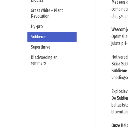
Biobizz
Met een k
combinati
Great White - Plant
diepgroen
Revolution
Hy-pro
Waarom je
Optimalis
Sublieme
juiste pH
Superthrive
Het versc
Bladvoeding en
remmers
Silica Su
Sublieme
voedings
Explosiev
De
Subli
ballastst
bloemtopp
Onze Belo