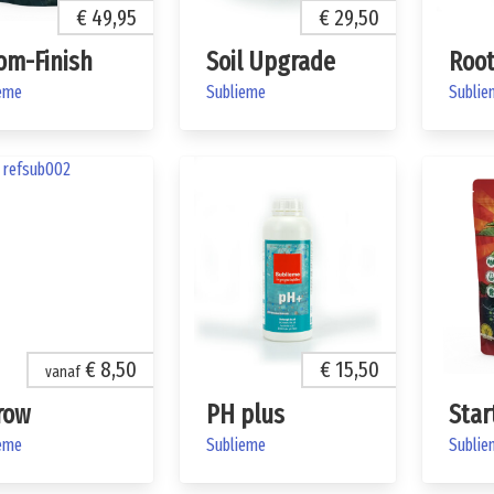
€ 49,95
€ 29,50
om-Finish
Soil Upgrade
Roo
eme
Sublieme
Sublie
€ 8,50
€ 15,50
vanaf
row
PH plus
Star
eme
Sublieme
Sublie