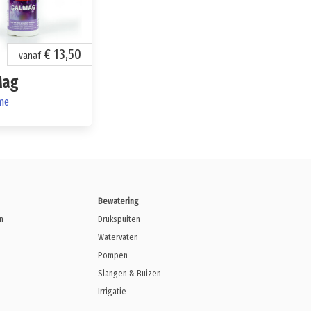
€ 13,50
vanaf
Mag
me
Bewatering
n
Drukspuiten
Watervaten
Pompen
Slangen & Buizen
Irrigatie