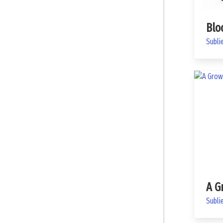
Blo
Subli
A G
Subli