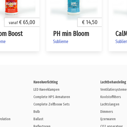
€ 65,00
€ 14,50
vanaf
om Boost
PH min Bloom
Cal
eme
Sublieme
Sublie
Kweekverlichting
Luchtbehandeling
LED Kweeklampen
Ventilatiesysteme
Complete HPS Armaturen
Koolstoffilters
Complete Zelfbouw Sets
Luchtslangen
Bulb
Dimmers
volution
Ballast
Ijzerwaren
Reflectoren
CO2 apparatuur