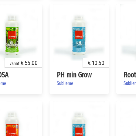
€ 55,00
€ 10,50
vanaf
OSA
PH min Grow
Root
eme
Sublieme
Sublie