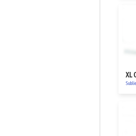
XL 
Subli