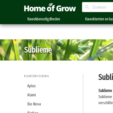
Kweekbenodigdheden
Kweektenten en ka
Sublieme
Subl
PLANTENVOEDING
Aptus
Sublieme 
Atami
Sublieme 
verschill
Bio Nova