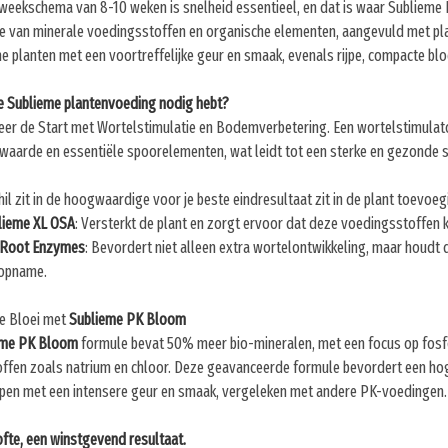
weekschema van 8-10 weken is snelheid essentieel, en dat is waar Sublieme 
e van minerale voedingsstoffen en organische elementen, aangevuld met pla
e planten met een voortreffelijke geur en smaak, evenals rijpe, compacte b
 Sublieme plantenvoeding nodig hebt?
eer de Start met Wortelstimulatie en Bodemverbetering. Een wortelstimulat
-waarde en essentiële spoorelementen, wat leidt tot een sterke en gezonde s
hil zit in de hoogwaardige voor je beste eindresultaat zit in de plant toevoe
blieme XL OSA
: Versterkt de plant en zorgt ervoor dat deze voedingsstoffen k
 Root Enzymes
: Bevordert niet alleen extra wortelontwikkeling, maar houdt
opname.
e Bloei met
Sublieme PK Bloom
eme PK Bloom
formule bevat 50% meer bio-mineralen, met een focus op fosfor
offen zoals natrium en chloor. Deze geavanceerde formule bevordert een hoge
en met een intensere geur en smaak, vergeleken met andere PK-voedingen.
fte, een winstgevend resultaat.