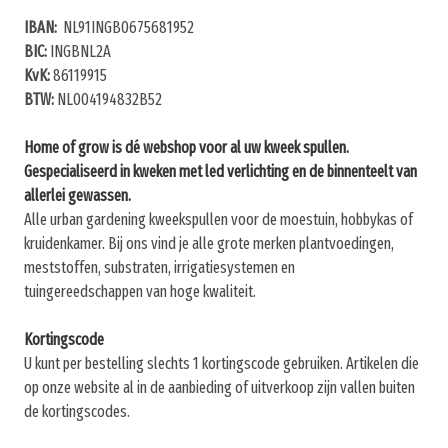
IBAN:
NL91INGB0675681952
BIC:
INGBNL2A
KvK:
86119915
BTW:
NL004194832B52
Home of grow is dé webshop voor al uw kweek spullen.
Gespecialiseerd in kweken met led verlichting en de binnenteelt van
allerlei gewassen.
Alle urban gardening kweekspullen voor de moestuin, hobbykas of
kruidenkamer. Bij ons vind je alle grote merken plantvoedingen,
meststoffen, substraten, irrigatiesystemen en
tuingereedschappen van hoge kwaliteit.
Kortingscode
U kunt per bestelling slechts 1 kortingscode gebruiken. Artikelen die
op onze website al in de aanbieding of uitverkoop zijn vallen buiten
de kortingscodes.