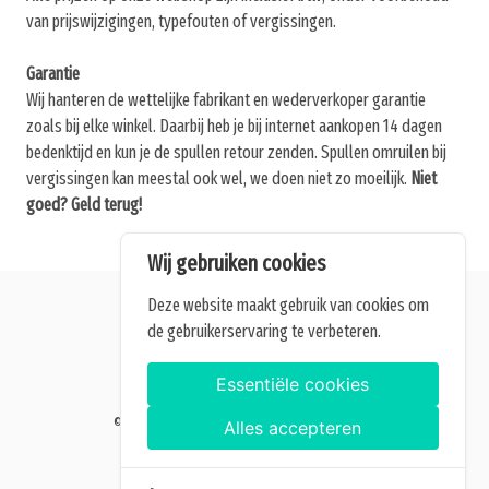
van prijswijzigingen, typefouten of vergissingen.
Garantie
Wij hanteren de wettelijke fabrikant en wederverkoper garantie
zoals bij elke winkel. Daarbij heb je bij internet aankopen 14 dagen
bedenktijd en kun je de spullen retour zenden. Spullen omruilen bij
vergissingen kan meestal ook wel, we doen niet zo moeilijk.
Niet
goed? Geld terug!
Wij gebruiken cookies
Deze website maakt gebruik van cookies om
de gebruikerservaring te verbeteren.
Alle getoonde prijzen zijn incl. BTW.
Algemene Voorwaarden
Essentiële cookies
Manage cookies
©2026 Home of Grow — Alle rechten voorbehouden.
Alles accepteren