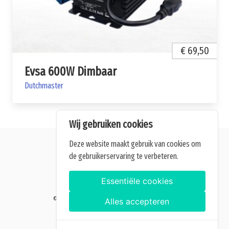
€ 69,50
Evsa 600W Dimbaar
Dutchmaster
Wij gebruiken cookies
Deze website maakt gebruik van cookies om
de gebruikerservaring te verbeteren.
Alle getoonde prijzen zijn incl. BTW.
Algemene Voorwaarden
Essentiële cookies
Manage cookies
©2026 Home of Grow — Alle rechten voorbehouden.
Alles accepteren