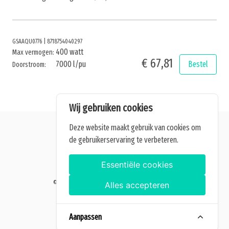
GSAAQU0776
|
8718754040297
400 watt
Max vermogen:
€ 67,81
7000 l/pu
Bestel
Doorstroom:
Wij gebruiken cookies
Deze website maakt gebruik van cookies om
de gebruikerservaring te verbeteren.
Alle getoonde prijzen zijn incl. BTW.
Algemene Voorwaarden
Essentiële cookies
Manage cookies
©2026 Home of Grow — Alle rechten voorbehouden.
Alles accepteren
Aanpassen