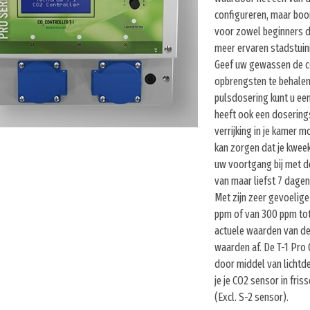
configureren, maar boord
voor zowel beginners d
meer ervaren stadstuini
Geef uw gewassen de co
opbrengsten te behalen
pulsdosering kunt u ee
heeft ook een doserings
verrijking in je kamer 
kan zorgen dat je kweek 
uw voortgang bij met de
van maar liefst 7 dagen
Met zijn zeer gevoelig
ppm of van 300 ppm tot 
actuele waarden van d
waarden af. De T-1 Pro
door middel van lichtde
je je CO2 sensor in friss
(Excl. S-2 sensor).