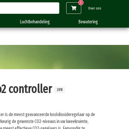
Over ons
Luchtbehandeling
Bewatering
o2 controller
2951
ler is de meest geavanceerde kooldioxideregelaar op de
wkeurig de gewenste CO2-niveaus in uw kweekruimte,
e meest effectieve CO2-regelaars is. Eenvoudig te