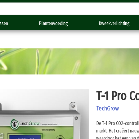
Gratis verzending vanaf €150,-
ssen
Plantenvoeding
Kweekverlichting
T-1 Pro C
TechGrow
De T-1 Pro CO2-control
markt. Het creëert nau
waardoor het een van d