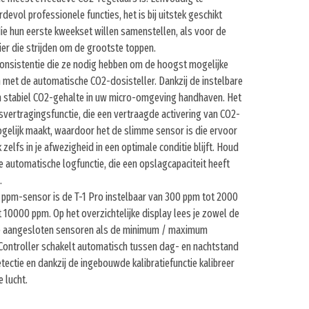
evol professionele functies, het is bij uitstek geschikt
ie hun eerste kweekset willen samenstellen, als voor de
er die strijden om de grootste toppen.
nsistentie die ze nodig hebben om de hoogst mogelijke
 met de automatische CO2-dosisteller. Dankzij de instelbare
n stabiel CO2-gehalte in uw micro-omgeving handhaven. Het
vertragingsfunctie, die een vertraagde activering van CO2-
mogelijk maakt, waardoor het de slimme sensor is die ervoor
zelfs in je afwezigheid in een optimale conditie blijft. Houd
 automatische logfunctie, die een opslagcapaciteit heeft
.
e ppm-sensor is de T-1 Pro instelbaar van 300 ppm tot 2000
10000 ppm. Op het overzichtelijke display lees je zowel de
e aangesloten sensoren als de minimum / maximum
 Controller schakelt automatisch tussen dag- en nachtstand
tectie en dankzij de ingebouwde kalibratiefunctie kalibreer
e lucht.