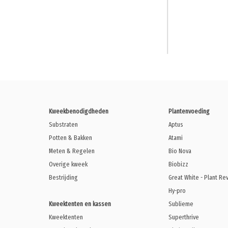
Kweekbenodigdheden
Plantenvoeding
Substraten
Aptus
Potten & Bakken
Atami
Meten & Regelen
Bio Nova
Overige kweek
Biobizz
Bestrijding
Great White - Plant Re
Hy-pro
Kweektenten en kassen
Sublieme
Kweektenten
Superthrive