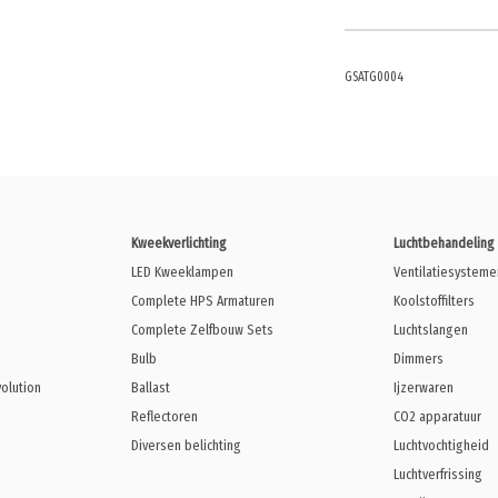
GSATG0004
Kweekverlichting
Luchtbehandeling
LED Kweeklampen
Ventilatiesysteme
Complete HPS Armaturen
Koolstoffilters
Complete Zelfbouw Sets
Luchtslangen
Bulb
Dimmers
volution
Ballast
Ijzerwaren
Reflectoren
CO2 apparatuur
Diversen belichting
Luchtvochtigheid
Luchtverfrissing