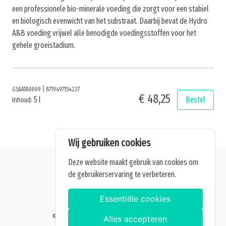
een professionele bio-minerale voeding die zorgt voor een stabiel
en biologisch evenwicht van het substraat. Daarbij bevat de Hydro
A&B voeding vrijwel alle benodigde voedingsstoffen voor het
gehele groeistadium.
GSAATA0009
|
8719497154227
€ 48,25
5 l
Bestel
Inhoud:
Wij gebruiken cookies
Deze website maakt gebruik van cookies om
de gebruikerservaring te verbeteren.
Alle getoonde prijzen zijn incl. BTW.
Algemene Voorwaarden
Essentiële cookies
Manage cookies
©2026 Home of Grow — Alle rechten voorbehouden.
Alles accepteren