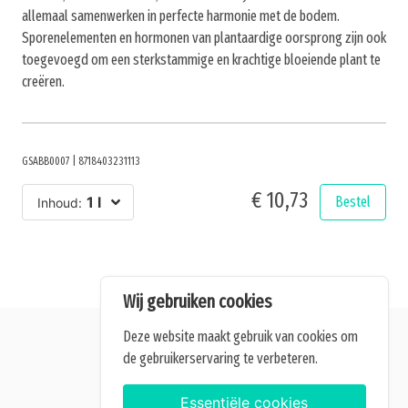
allemaal samenwerken in perfecte harmonie met de bodem.
Sporenelementen en hormonen van plantaardige oorsprong zijn ook
toegevoegd om een sterkstammige en krachtige bloeiende plant te
creëren.
GSABB0007
|
8718403231113
€ 10,73
1 l
Bestel
Inhoud:
Wij gebruiken cookies
Deze website maakt gebruik van cookies om
de gebruikerservaring te verbeteren.
Alle getoonde prijzen zijn incl. BTW.
Algemene Voorwaarden
Essentiële cookies