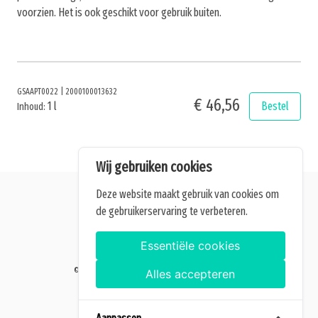
voorzien. Het is ook geschikt voor gebruik buiten.
GSAAPT0022
|
2000100013632
€ 46,56
1 l
Bestel
Inhoud:
Wij gebruiken cookies
Deze website maakt gebruik van cookies om
de gebruikerservaring te verbeteren.
Alle getoonde prijzen zijn incl. BTW.
Algemene Voorwaarden
Essentiële cookies
Manage cookies
©2026 Home of Grow — Alle rechten voorbehouden.
Alles accepteren