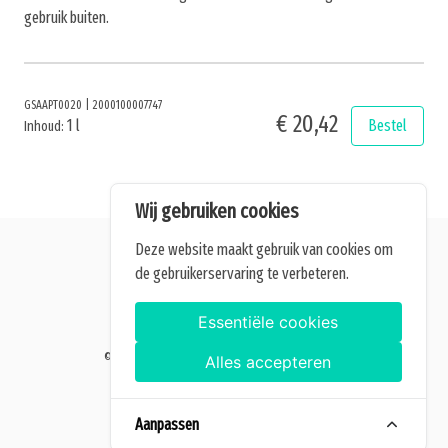
gebruik buiten.
GSAAPT0020
|
2000100007747
€ 20,42
1 l
Bestel
Inhoud:
Wij gebruiken cookies
Deze website maakt gebruik van cookies om
de gebruikerservaring te verbeteren.
Alle getoonde prijzen zijn incl. BTW.
Algemene Voorwaarden
Essentiële cookies
Manage cookies
©2026 Home of Grow — Alle rechten voorbehouden.
Alles accepteren
Aanpassen