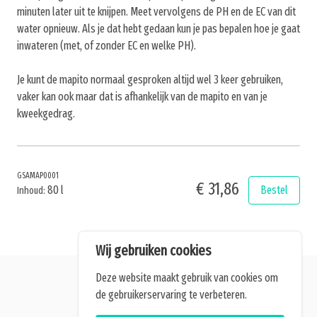
minuten later uit te knijpen. Meet vervolgens de PH en de EC van dit
water opnieuw. Als je dat hebt gedaan kun je pas bepalen hoe je gaat
inwateren (met, of zonder EC en welke PH).
Je kunt de mapito normaal gesproken altijd wel 3 keer gebruiken,
vaker kan ook maar dat is afhankelijk van de mapito en van je
kweekgedrag.
GSAMAP0001
€ 31,86
80 l
Bestel
Inhoud:
Wij gebruiken cookies
Deze website maakt gebruik van cookies om
de gebruikerservaring te verbeteren.
Alle getoonde prijzen zijn incl. BTW.
Algemene Voorwaarden