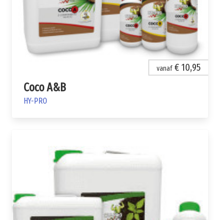
€ 10,95
vanaf
Coco A&B
HY-PRO