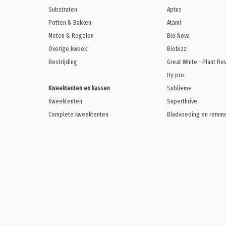
Substraten
Aptus
Potten & Bakken
Atami
Meten & Regelen
Bio Nova
Overige kweek
Biobizz
Bestrijding
Great White - Plant Re
Hy-pro
Kweektenten en kassen
Sublieme
Kweektenten
Superthrive
Complete kweektenten
Bladvoeding en remm