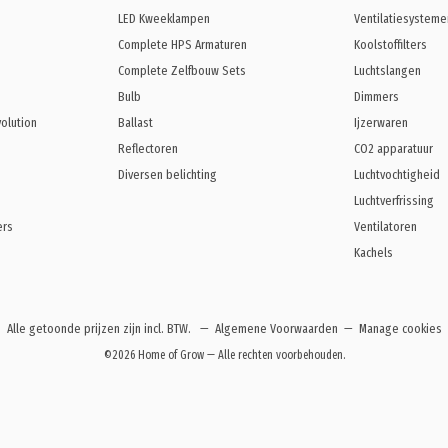
LED Kweeklampen
Ventilatiesysteme
Complete HPS Armaturen
Koolstoffilters
Complete Zelfbouw Sets
Luchtslangen
Bulb
Dimmers
volution
Ballast
Ijzerwaren
Reflectoren
CO2 apparatuur
Diversen belichting
Luchtvochtigheid
Luchtverfrissing
ers
Ventilatoren
Kachels
Alle getoonde prijzen zijn incl. BTW.
—
Algemene Voorwaarden
—
Manage cookies
©2026 Home of Grow — Alle rechten voorbehouden.